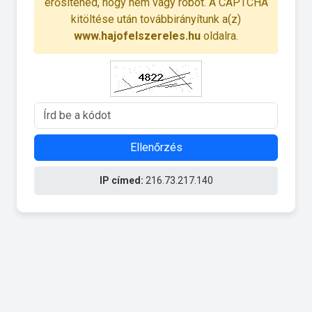
erősítened, hogy nem vagy robot. A CAPTCHA
kitöltése után továbbirányítunk a(z)
www.hajofelszereles.hu
oldalra.
Ellenőrzés
IP címed:
216.73.217.140