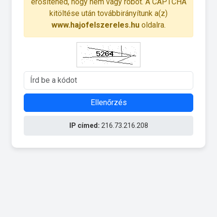
erősítened, hogy nem vagy robot. A CAPTCHA
kitöltése után továbbirányítunk a(z)
www.hajofelszereles.hu
oldalra.
Ellenőrzés
IP címed:
216.73.216.208