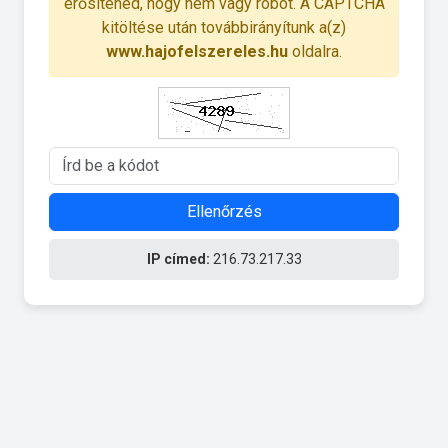
erősítened, hogy nem vagy robot. A CAPTCHA
kitöltése után továbbirányítunk a(z)
www.hajofelszereles.hu
oldalra.
Ellenőrzés
IP címed:
216.73.217.33