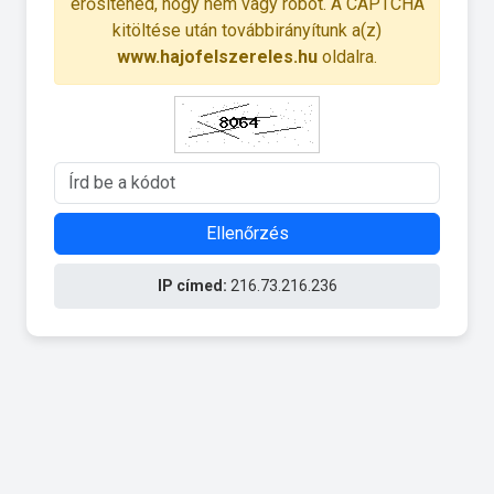
erősítened, hogy nem vagy robot. A CAPTCHA
kitöltése után továbbirányítunk a(z)
www.hajofelszereles.hu
oldalra.
Ellenőrzés
IP címed:
216.73.216.236