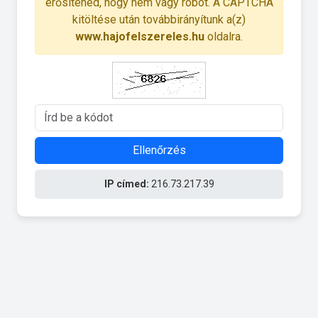
erősítened, hogy nem vagy robot. A CAPTCHA
kitöltése után továbbirányítunk a(z)
www.hajofelszereles.hu
oldalra.
Ellenőrzés
IP címed:
216.73.217.39