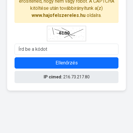
erősítened, hogy nem vagy robot. A CAPTCHA
kitöltése után továbbirányítunk a(z)
www.hajofelszereles.hu
oldalra.
Ellenőrzés
IP címed:
216.73.217.80