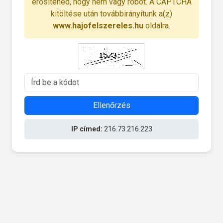
erősítened, hogy nem vagy robot. A CAPTCHA
kitöltése után továbbirányítunk a(z)
www.hajofelszereles.hu
oldalra.
Ellenőrzés
IP címed:
216.73.216.223